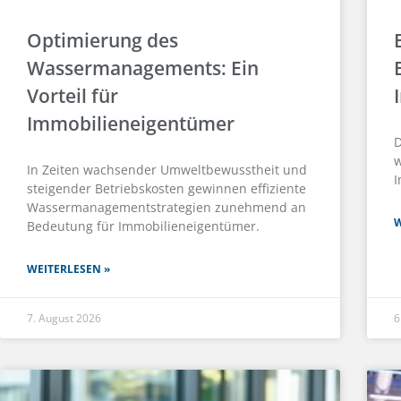
Optimierung des
Wassermanagements: Ein
Vorteil für
Immobilieneigentümer
D
w
In Zeiten wachsender Umweltbewusstheit und
I
steigender Betriebskosten gewinnen effiziente
Wassermanagementstrategien zunehmend an
W
Bedeutung für Immobilieneigentümer.
WEITERLESEN »
7. August 2026
6