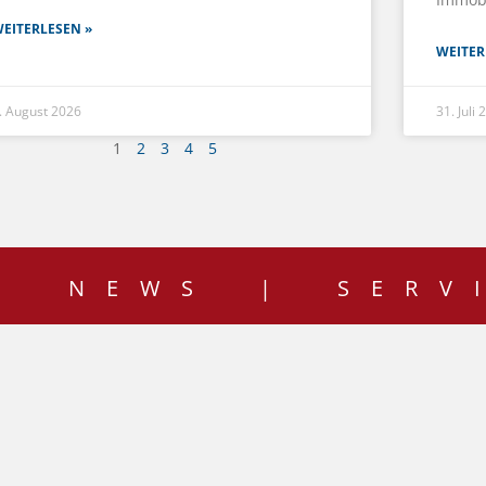
EITERLESEN »
WEITER
. August 2026
31. Juli
1
2
3
4
5
| NEWS | SERV