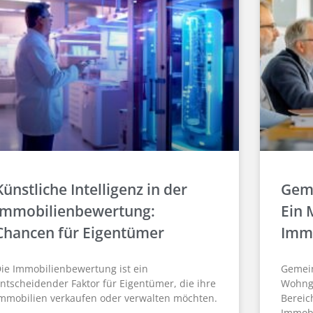
Künstliche Intelligenz in der
Geme
Immobilienbewertung:
Ein 
Chancen für Eigentümer
Immo
ie Immobilienbewertung ist ein
Gemein
ntscheidender Faktor für Eigentümer, die ihre
Wohnge
mmobilien verkaufen oder verwalten möchten.
Bereic
Immobi