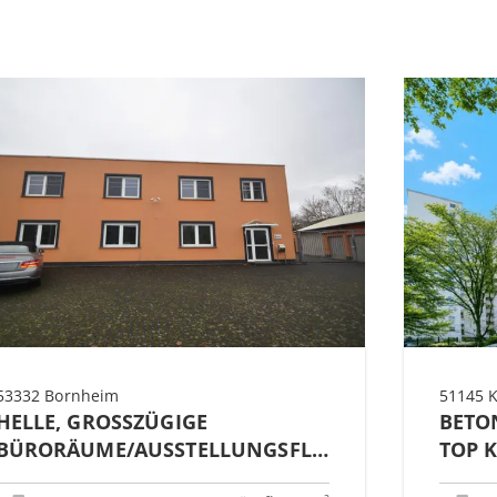
53332 Bornheim
51145 
HELLE, GROSSZÜGIGE B
BETO
ÜRORÄUME/AUSSTELLUNGSFLÄCHE I
TOP 
M GEWERBEGEBIET SECHTEM