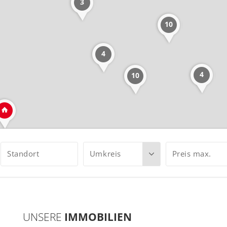
3
10
4
4
10
Standort
Umkreis
Preis max.
2
UNSERE
IMMOBILIEN