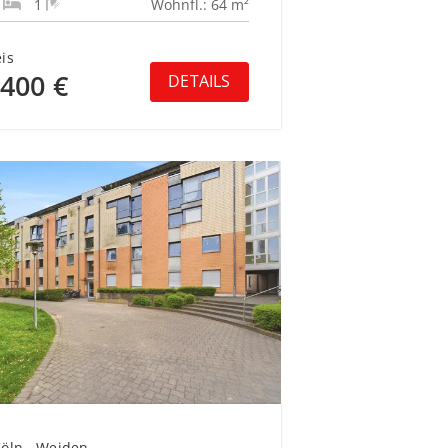
1
1
Wohnfl.: 64 m²
is
.400 €
DETAILS
öln - Weiden