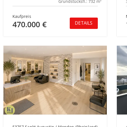
Grundstücksfl.: 732 m²
Kaufpreis
470.000 €
DETAILS
53757 Sankt Augustin / Menden (Rheinland)