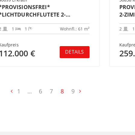
*PROVISIONSFREI*
PROV
*LICHTDURCHFLUTETE 2-
2-ZI
ZIMMER-WOHNUNG MIT
INS G
BALKON AM STADTWEIHER;
2
1
1
Wohnfl.: 61 m²
2
VERMIETET*
Kaufpreis
Kaufpre
112.000 €
259
DETAILS
1
…
6
7
8
9