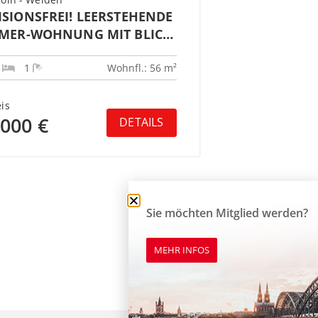
ISIONSFREI! LEERSTEHENDE
MMER-WOHNUNG MIT BLICK
RÜNE & TG-STELLPLATZ
1
1
Wohnfl.: 56 m²
is
.000 €
DETAILS
Sie möchten Mitglied werden?
MEHR INFOS