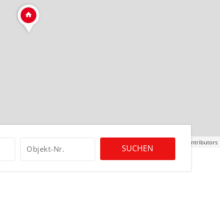
Leaflet
| ©
OpenStreetMap
contributors
SUCHEN
Objekt-Nr.