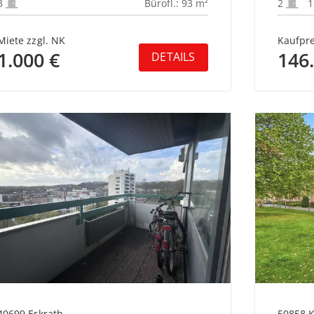
3
Bürofl.: 93 m²
2
Miete zzgl. NK
Kaufpre
1.000 €
146
DETAILS
40699 Erkrath
50858 K